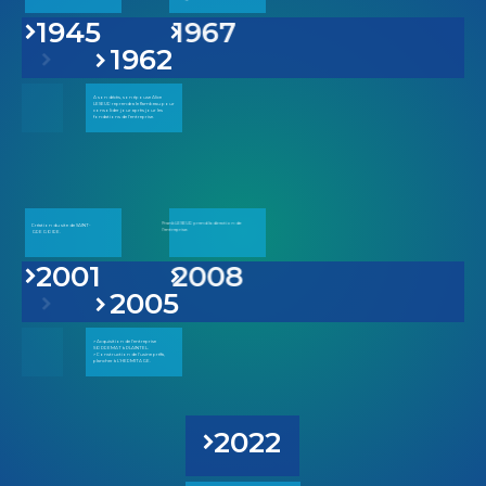
1945
1967
1994
1962
1974
A son décès, son épouse Alice
LESEUR reprendra le flambeau pour
Installation sur le site de
consolider jour après jour les
L'HERMITAGE.
fondations de l'entreprise.
Le groupe les MATERIAUX DE
Frank LESEUR prend la direction de
Création du site de SAINT-
L'OUEST fête : les 70 ans de MDO, les
l'entreprise.
GREGOIRE.
15 ans d'APO et les 10 ans
d'acquisition de SODREMAT.
2001
2008
2015
2005
2014
> Agrandissement de l'atelier
> Acquisition de l'entreprise
d'APO.
SODREMAT à PLAINTEL.
> Création de la salle ITE à SAINT-
> Construction de l'usine préfa,
GREGOIRE.
plancher à L'HERMITAGE.
2022