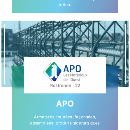
béton.
APO
Armatures coupées, façonnées,
assemblées, produits sidérurgiques