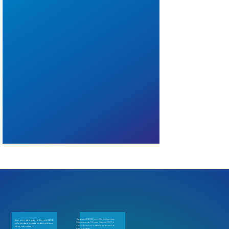
Jacques LESEUR, son fils, intègre Les
Au sortir de la guerre, Pierre LESEUR
Matériaux de l'Ouest. Depuis 1967, il
se lance dans le négoce de matériaux
Création d'APO, à ROSTRENEN.
contribue à son développement et
de construction.
à son image.