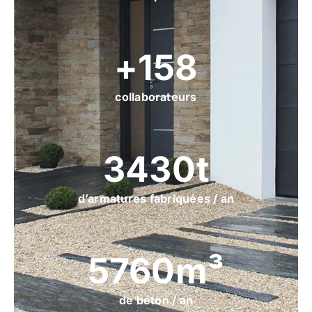
160
collaborateurs
3500
d’armatures fabriquées / an
6000
de béton / an