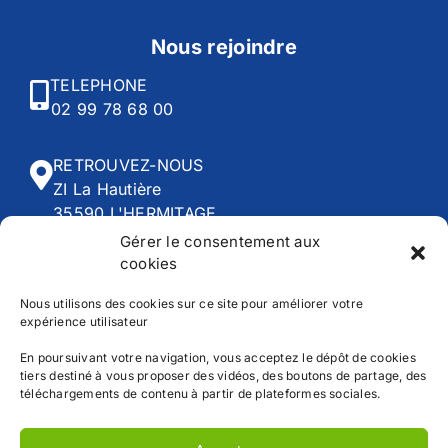
Nous rejoindre
TELEPHONE
02 99 78 68 00
RETROUVEZ-NOUS
ZI La Hautière
35590 L'HERMITAGE
Gérer le consentement aux
cookies
HORAIRES
Du lundi au vendredi :
Nous utilisons des cookies sur ce site pour améliorer votre
8h00 - 12h30 | 13h45 - 18h30
expérience utilisateur
En poursuivant votre navigation, vous acceptez le dépôt de cookies
tiers destiné à vous proposer des vidéos, des boutons de partage, des
téléchargements de contenu à partir de plateformes sociales.
Accueil
CGV