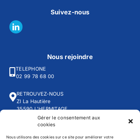
Suivez-nous
Nous rejoindre
TELEPHONE
02 99 78 68 00
RETROUVEZ-NOUS
ZI La Hautière
35590 L'HERMITAGE
Gérer le consentement aux
cookies
HORAIRES
Du lundi au vendredi :
Nous utilisons des cookies sur ce site pour améliorer votre